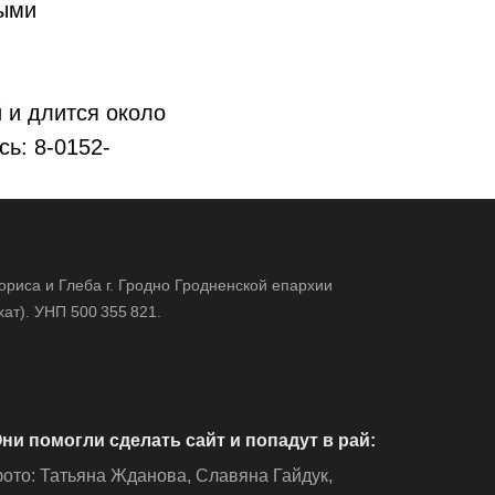
ными
 и длится около
сь: 8-0152-
риса и Глеба г. Гродно Гродненской епархии
ат). УНП 500 355 821.
ни помогли сделать сайт и попадут в рай:
ото:
Татьяна Жданова
,
Славяна Гайдук
,