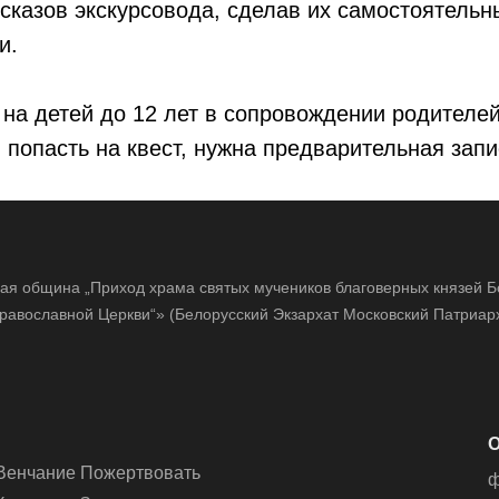
сказов экскурсовода, сделав их самостоятель
и.
 на детей до 12 лет в сопровождении родителей
ы попасть на квест, нужна предварительная запи
ая община „Приход храма святых мучеников благоверных князей Бо
равославной Церкви“» (Белорусский Экзархат Московский Патриарх
О
Венчание
Пожертвовать
ф