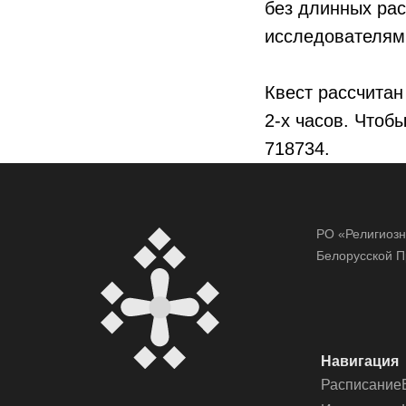
без длинных рас
исследователям
Квест рассчитан
2-х часов. Чтоб
718734.
РО «Религиозн
Белорусской П
Навигация
Расписание