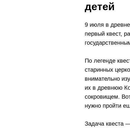
детей
9 июля в древн
первый квест, р
государственным
По легенде квес
старинных церко
внимательно изу
их в древнюю Ко
сокровищем. Вот
нужно пройти ещ
Задача квеста —