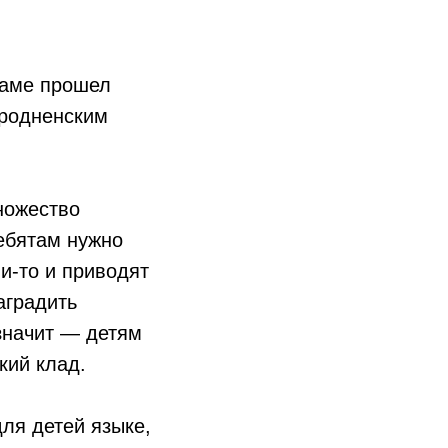
раме прошел
Гродненским
ножество
ребятам нужно
и-то и приводят
аградить
 значит — детям
кий клад.
ля детей языке,