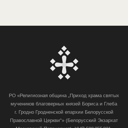
мучеников благоверных князей Бориса и Глеба
г. Гродно Гродненской епархии Белорусской
Православной Церкви“» (Белорусский Экзархат
Московский Патриархат). УНП 500 355 821.
Они помогли сделать сайт и попадут в рай:
фото:
Татьяна Жданова
,
Славяна Гайдук
,
видео:
Сергей Морозов
,
JS:
Женя Васильева